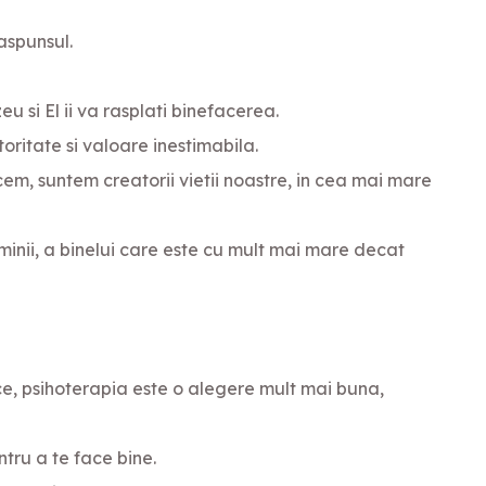
raspunsul.
si El ii va rasplati binefacerea.
oritate si valoare inestimabila.
cem, suntem creatorii vietii noastre, in cea mai mare
minii, a binelui care este cu mult mai mare decat
ice, psihoterapia este o alegere mult mai buna,
ntru a te face bine.