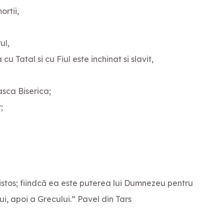
ortii,
ul,
 Tatal si cu Fiul este inchinat si slavit,
asca Biserica;
;
istos; fiindcă ea este puterea lui Dumnezeu pentru
ui, apoi a Grecului.” Pavel din Tars