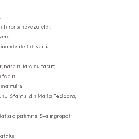
,
uturor si nevazutelor.
ezeu,
nainte de toti vecii.
nascut, iara nu facut;
u facut;
a mantuire
uhul Sfant si din Maria Fecioara,
ilat si a patimit si S-a ingropat;
atalui;