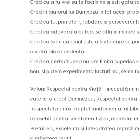
Cred ca si tu vrei sa te faci bine si esti gata
Cred in ajutorul lui Dumnezu in tot acest proc
Cred ca tu, prin efort, rabdare si perseverenta
Cred ca adevarata putere se afla in mintea si 
Cred cu tarie ca omul este o fiinta care se po
o viata din abundenta.
Cred ca perfectiunea nu are limita superioara
nou, si putem experimenta lucruri noi, semnific
Valori: Respectul pentru Viaţă – începută în m
care le-a creat Dumnezeu, Respectul pentru D
Respectul pentru dreptul fundamental al Liber
deosebit pentru sănătatea fizica, mentala, em
Pretuirea, Excelenta si Integritatea reprezi
si psihoterapeut !