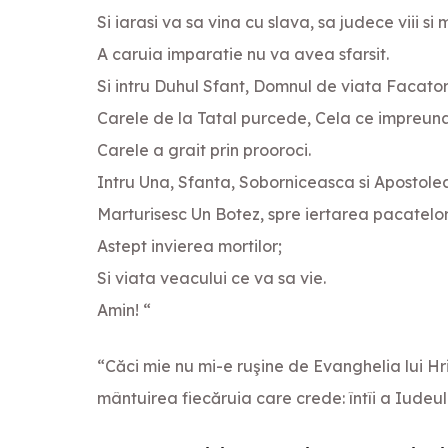
Si iarasi va sa vina cu slava, sa judece viii si m
A caruia imparatie nu va avea sfarsit.
Si intru Duhul Sfant, Domnul de viata Facator
Carele de la Tatal purcede, Cela ce impreuna cu
Carele a grait prin prooroci.
Intru Una, Sfanta, Soborniceasca si Apostole
Marturisesc Un Botez, spre iertarea pacatelor
Astept invierea mortilor;
Si viata veacului ce va sa vie.
Amin! “
“Căci mie nu mi-e ruşine de Evanghelia lui Hr
mântuirea fiecăruia care crede: întîi a Iudeul