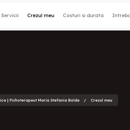
Servicii
Crezul meu
Costuri si durata
Intreba
gica | Psihoterapeut Maria Stefania Bolde
Crezul meu