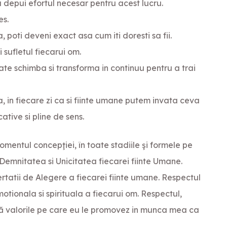
 sa depui efortul necesar pentru acest lucru.
es.
, poti deveni exact asa cum iti doresti sa fii.
sufletul fiecarui om.
ate schimba si transforma in continuu pentru a trai
, in fiecare zi ca si fiinte umane putem invata ceva
ative si pline de sens.
omentul concepţiei, în toate stadiile şi formele pe
emnitatea si Unicitatea fiecarei fiinte Umane.
tatii de Alegere a fiecarei fiinte umane. Respectul
otionala si spirituala a fiecarui om. Respectul,
ntă valorile pe care eu le promovez in munca mea ca