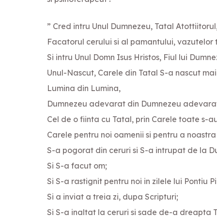
” Cred intru Unul Dumnezeu, Tatal Atottiitorul
Facatorul cerului si al pamantului, vazutelor t
Si intru Unul Domn Isus Hristos, Fiul lui Dumn
Unul-Nascut, Carele din Tatal S-a nascut mai i
Lumina din Lumina,
Dumnezeu adevarat din Dumnezeu adevarat, 
Cel de o fiinta cu Tatal, prin Carele toate s-a
Carele pentru noi oamenii si pentru a noastr
S-a pogorat din ceruri si S-a intrupat de la D
Si S-a facut om;
Si S-a rastignit pentru noi in zilele lui Pontiu P
Si a inviat a treia zi, dupa Scripturi;
Si S-a inaltat la ceruri si sade de-a dreapta T