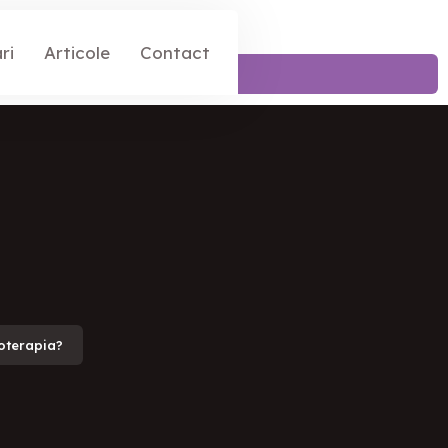
ri
Articole
Contact
oterapia?