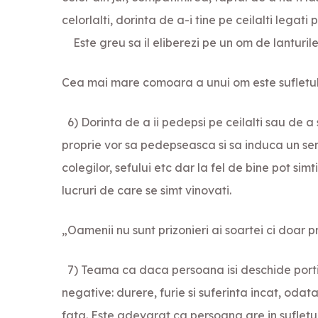
celorlalti, dorinta de a-i tine pe ceilalti legati p
Este greu sa il eliberezi pe un om de lanturile
Cea mai mare comoara a unui om este sufletul lu
6) Dorinta de a ii pedepsi pe ceilalti sau de a 
proprie vor sa pedepseasca si sa induca un senti
colegilor, sefului etc dar la fel de bine pot sim
lucruri de care se simt vinovati.
„Oamenii nu sunt prizonieri ai soartei ci doar pr
7) Teama ca daca persoana isi deschide portil
negative: durere, furie si suferinta incat, oda
fata. Este adevarat ca persoana are in sufletul