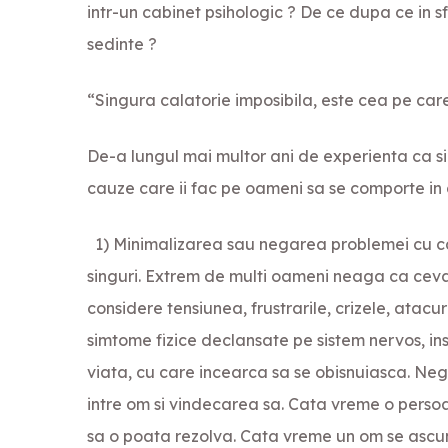
intr-un cabinet psihologic ? De ce dupa ce in s
sedinte ?
“Singura calatorie imposibila, este cea pe car
De-a lungul mai multor ani de experienta ca si
cauze care ii fac pe oameni sa se comporte in a
1) Minimalizarea sau negarea problemei cu car
singuri. Extrem de multi oameni neaga ca ceva 
considere tensiunea, frustrarile, crizele, atacu
simtome fizice declansate pe sistem nervos, in
viata, cu care incearca sa se obisnuiasca. Ne
intre om si vindecarea sa. Cata vreme o perso
sa o poata rezolva. Cata vreme un om se ascunde