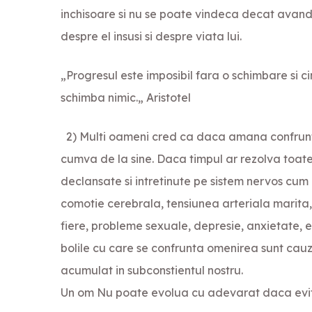
inchisoare si nu se poate vindeca decat avand 
despre el insusi si despre viata lui.
„Progresul este imposibil fara o schimbare si 
schimba nimic.„ Aristotel
2) Multi oameni cred ca daca amana confrunt
cumva de la sine. Daca timpul ar rezolva toate luc
declansate si intretinute pe sistem nervos cum a
comotie cerebrala, tensiunea arteriala marita, 
fiere, probleme sexuale, depresie, anxietate, e
bolile cu care se confrunta omenirea sunt cauz
acumulat in subconstientul nostru.
Un om Nu poate evolua cu adevarat daca evita 