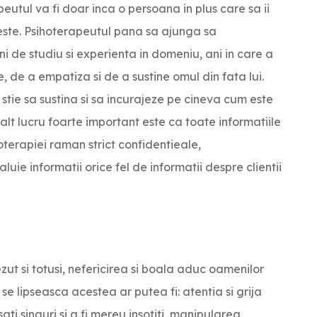
eutul va fi doar inca o persoana in plus care sa ii
este. Psihoterapeutul pana sa ajunga sa
i de studiu si experienta in domeniu, ani in care a
, de a empatiza si de a sustine omul din fata lui.
 stie sa sustina si sa incurajeze pe cineva cum este
 alt lucru foarte important este ca toate informatiile
terapiei raman strict confidentieale,
aluie informatii orice fel de informatii despre clientii
zut si totusi, nefericirea si boala aduc oamenilor
e lipseasca acestea ar putea fi: atentia si grija
sati singuri si a fi mereu insotiti, manipularea