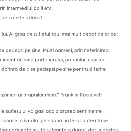
rin intermediul bolii etc.
 pe care le adora !
i. Ai grija de sufletul tau, mai mult decat de orice !
se pedepsi pe sine. Multi oameni, prin nefericirea
ment de vina partenerului, parintilor, copiilor,
ti dorinta de a se pedepsi pe sine pentru diferite
izonieri ai propriilor minti.” Franklin Roosevelt
e sufletului va gasi acolo atatea sentimente
ta scoase la iveala, persoana nu le-ar putea face
 sau adunate multe suferinte si dureri, dar in acelasi