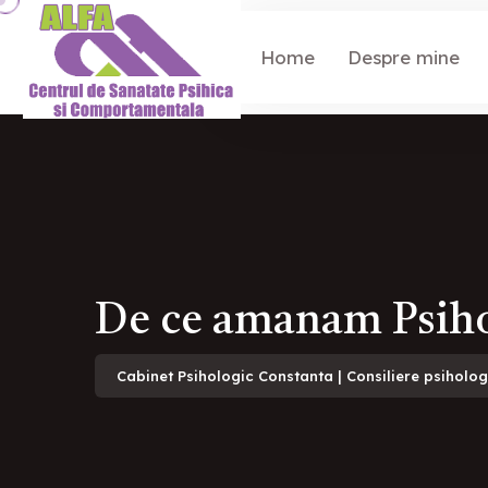
Home
Despre mine
De ce amanam Psiho
Cabinet Psihologic Constanta | Consiliere psiholo