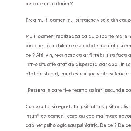
pe care ne-o dorim ?
Prea multi oameni nu isi traiesc visele din cauza 
Multi oameni realizeaza ca au o foarte mare n
directie, de echilibru si sanatate mentala si e
ce ? Altii vin, recunosc ca ar fi trebuit sa faca
intr-o situatie atat de disperata dar apoi, in
atat de stupid, cand este in joc viata si fericirea 
„Pestera in care ti-e teama sa intri ascunde co
Cunoscutul si regretatul psihiatru si psihanalis
insuti” ca oamenii care au cea mai mare nevoie
cabinet psihologic sau psihiatric. De ce ? De 