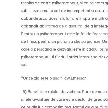
respins de catre psihoterapeut, si ca psihoterap
sublinieze omului cat de incompetent si esuat 
dobandeasca acest statut are in spate multi an
dobandit abilitatea de a asculta, de a intelege
Pentru un psihoterapeut este la fel de firesc sa
de firesc pentru un pictor sa stie sa picteze. Un
care o persoana le dezvaluieste in cadrul psiho
psihoterapeutului fiindu-i strict interzis sa dezv
sai.
“Orice zid este o usa.” R.W.Emerson
5) Beneficiile rolului de victima. Pare de necre
unele avantaje de care este destul de greu sa s
celor din jur, compatimirea, faptul de a nu fi la