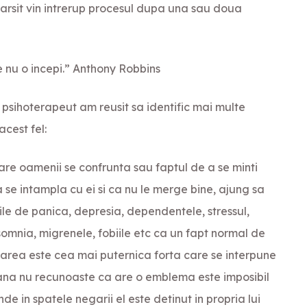
farsit vin intrerup procesul dupa una sau doua
e nu o incepi.” Anthony Robbins
 psihoterapeut am reusit sa identific mai multe
cest fel:
e oamenii se confrunta sau faptul de a se minti
se intampla cu ei si ca nu le merge bine, ajung sa
rile de panica, depresia, dependentele, stressul,
somnia, migrenele, fobiile etc ca un fapt normal de
garea este cea mai puternica forta care se interpune
ana nu recunoaste ca are o emblema este imposibil
 in spatele negarii el este detinut in propria lui