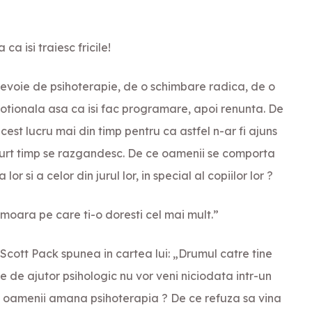
ca isi traiesc fricile!
evoie de psihoterapie, de o schimbare radica, de o
motionala asa ca isi fac programare, apoi renunta. De
 acest lucru mai din timp pentru ca astfel n-ar fi ajuns
 scurt timp se razgandesc. De ce oamenii se comporta
lor si a celor din jurul lor, in special al copiilor lor ?
moara pe care ti-o doresti cel mai mult.”
t Scott Pack spunea in cartea lui: „Drumul catre tine
 de ajutor psihologic nu vor veni niciodata intr-un
ce oamenii amana psihoterapia ? De ce refuza sa vina