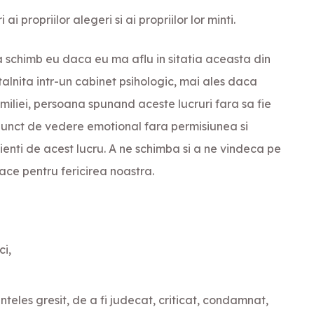
ai propriilor alegeri si ai propriilor lor minti.
 schimb eu daca eu ma aflu in sitatia aceasta din
talnita intr-un cabinet psihologic, mai ales daca
iliei, persoana spunand aceste lucruri fara sa fie
 punct de vedere emotional fara permisiunea si
ienti de acest lucru. A ne schimba si a ne vindeca pe
face pentru fericirea noastra.
ci,
inteles gresit, de a fi judecat, criticat, condamnat,