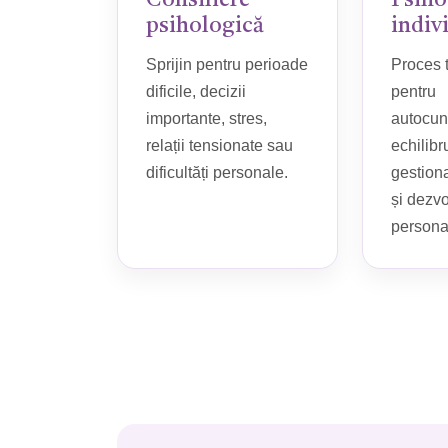
Consiliere
Psiho
psihologică
indiv
Sprijin pentru perioade
Proces 
dificile, decizii
pentru
importante, stres,
autocun
relații tensionate sau
echilibr
dificultăți personale.
gestiona
și dezvo
persona