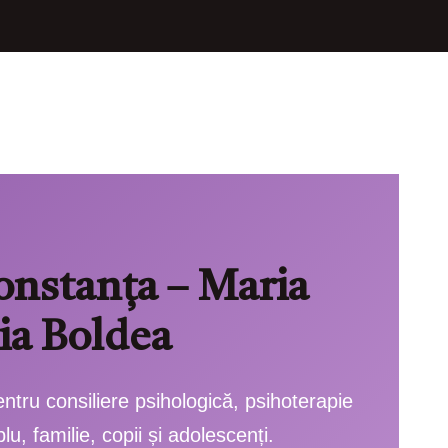
onstanța – Maria
ia Boldea
ntru consiliere psihologică, psihoterapie
lu, familie, copii și adolescenți.