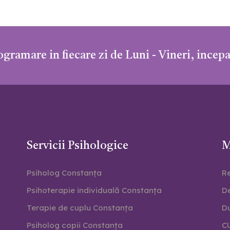
gramare in fiecare zi de Luni - Vineri, incepa
Servicii Psihologice
M
Psiholog Constanța
Re
Psihoterapie individuală Constanța
D
Terapie de cuplu Constanța
Du
Psiholog copii Constanța
C