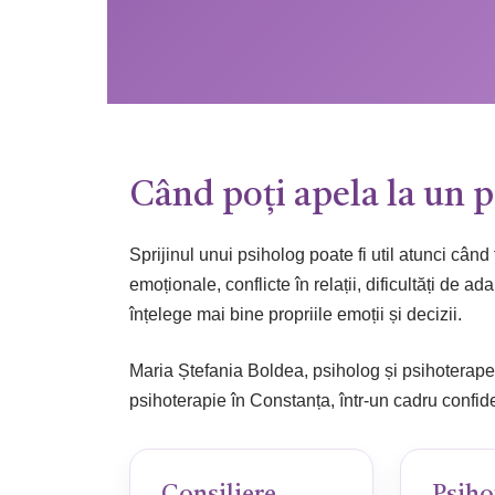
Când poți apela la un 
Sprijinul unui psiholog poate fi util atunci când
emoționale, conflicte în relații, dificultăți de
înțelege mai bine propriile emoții și decizii.
Maria Ștefania Boldea, psiholog și psihoterapeut
psihoterapie în Constanța, într-un cadru confide