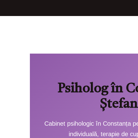
Psiholog în C
Ștefan
Cabinet psihologic în Constanța pe
individuală, terapie de cup