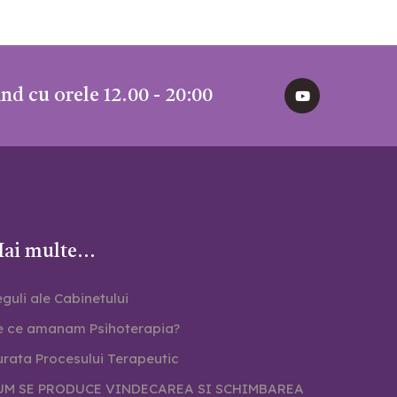
nd cu orele 12.00 - 20:00
ai multe...
guli ale Cabinetului
e ce amanam Psihoterapia?
rata Procesului Terapeutic
UM SE PRODUCE VINDECAREA SI SCHIMBAREA