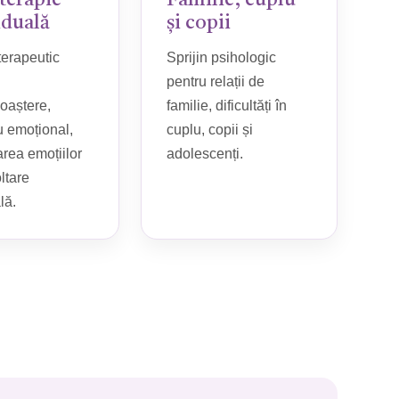
terapie
Familie, cuplu
iduală
și copii
terapeutic
Sprijin psihologic
pentru relații de
oaștere,
familie, dificultăți în
u emoțional,
cuplu, copii și
rea emoțiilor
adolescenți.
ltare
lă.