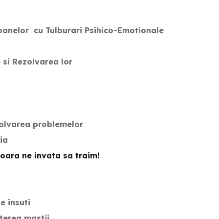
oanelor cu Tulburari Psihico-Emotionale
 si Rezolvarea lor
zolvarea problemelor
ia
oara ne invata sa traim!
e insuti
terea mastii