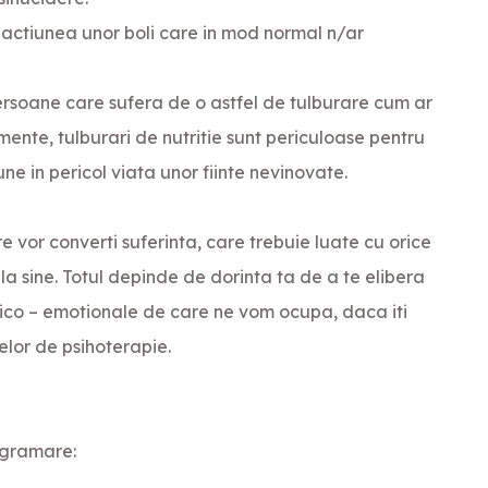
 actiunea unor boli care in mod normal n/ar
ersoane care sufera de o astfel de tulburare cum ar
mente, tulburari de nutritie sunt periculoase pentru
une in pericol viata unor fiinte nevinovate.
e vor converti suferinta, care trebuie luate cu orice
 la sine. Totul depinde de dorinta ta de a te elibera
sihico – emotionale de care ne vom ocupa, daca iti
elor de psihoterapie.
rogramare: