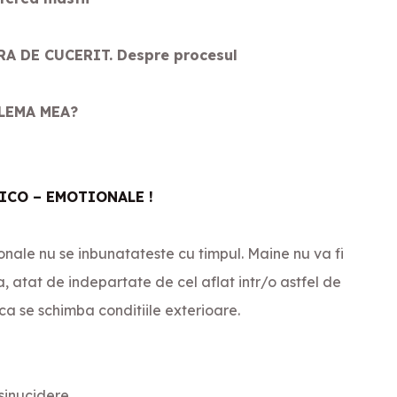
A DE CUCERIT. Despre procesul
BLEMA MEA?
ICO – EMOTIONALE !
onale nu se inbunatateste cu timpul. Maine nu va fi
a, atat de indepartate de cel aflat intr/o astfel de
aca se schimba conditiile exterioare.
sinucidere.