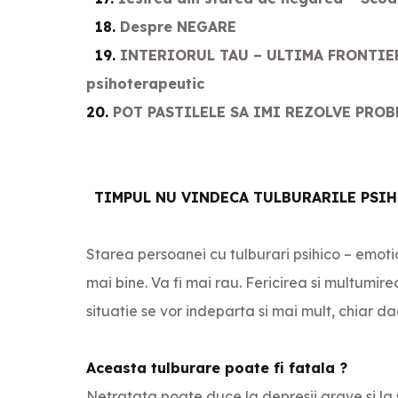
18.
Despre NEGARE
19.
INTERIORUL TAU – ULTIMA FRONTIER
psihoterapeutic
20.
POT PASTILELE SA IMI REZOLVE PRO
TIMPUL NU VINDECA TULBURARILE PSIH
Starea persoanei cu tulburari psihico – emoti
mai bine. Va fi mai rau. Fericirea si multumire
situatie se vor indeparta si mai mult, chiar d
Aceasta tulburare poate fi fatala ?
Netratata poate duce la depresii grave si la 