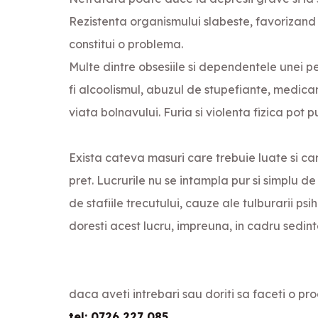
Rezistenta organismului slabeste, favorizand
constitui o problema.
Multe dintre obsesiile si dependentele unei p
fi alcoolismul, abuzul de stupefiante, medica
viata bolnavului. Furia si violenta fizica pot p
Exista cateva masuri care trebuie luate si car
pret. Lucrurile nu se intampla pur si simplu de
de stafiile trecutului, cauze ale tulburarii p
doresti acest lucru, impreuna, in cadru sedint
daca aveti intrebari sau doriti sa faceti o p
tel: 0726 227 085