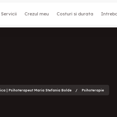
Servicii
Crezul meu
Costuri si durata
Intreba
gica | Psihoterapeut Maria Stefania Bolde
Psihoterapie