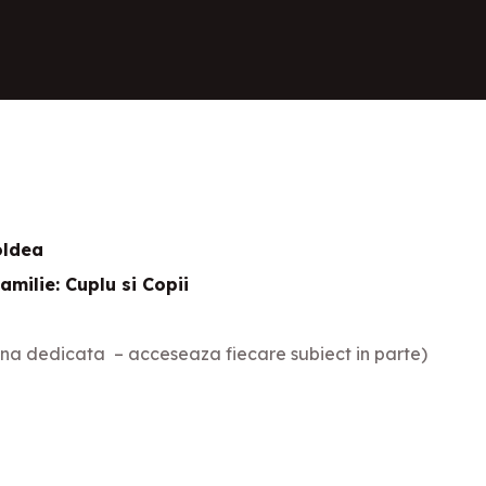
oldea
amilie: Cuplu si Copii
ina dedicata – acceseaza fiecare subiect in parte)