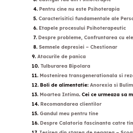
4.
Pentru cine nu este Psihoterapia
5.
Caracterisitici fundamentale ale Pers
6.
Etapele procesului Psihoterapeutic
7.
Despre probleme, Confruntarea cu ele
8.
Semnele depresiei – Chestionar
9.
Atacurile de panica
10.
Tulburarea Bipolara
11.
Mostenirea transgenerationala si re
12. Boli de alimentatie:
Anorexia si Bulim
13.
Moartea Intima
. Cei ce urmeaza sa m
14.
Recomandarea clientilor
15.
Gandul meu pentru tine
16.
Despre Calatoria fascinanta catre tin
17.
Iesirea din starea de negarea – Scoa